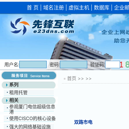
首 页
|
域名注册
|
虚拟主机
|
数据库
|
企业
用户名:
密码:
验证码:
首页
>>
>>
系列
租用托管
相关
参观厦门电信超级信息
港
使用CISCO的核心设备
双路市电
强大的网络基础设施