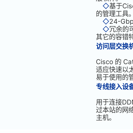
◇
基于Cis
的管理工具
◇
24-G
◇
冗余的
其它的容错
访问层交换机C
Cisco 的 C
适应快速以
易于使用的
专线接入设备C
用于连接DD
过本站的网络
主机。