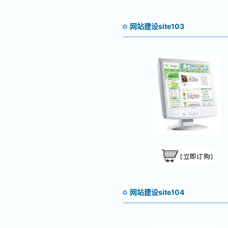
网站建设site103
网站建设site104