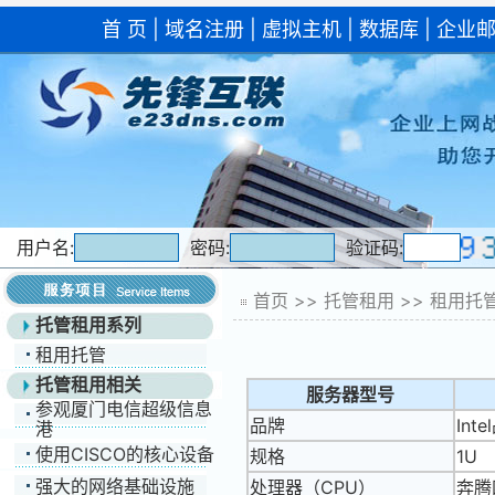
首 页
|
域名注册
|
虚拟主机
|
数据库
|
企业
用户名:
密码:
验证码:
首页
>>
托管租用
>>
租用托
托管租用系列
租用托管
托管租用相关
服务器型号
参观厦门电信超级信息
品牌
Int
港
使用CISCO的核心设备
规格
1U
强大的网络基础设施
处理器（CPU）
奔腾四